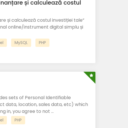
inanțare și calculează costul
 și calculează costul investiției tale”
nal online/instrument digital simplu și
el
MySQL
PHP
es sets of Personal Identifiable
t data, location, sales data, etc) which
ng in, you agree to not ...
el
PHP