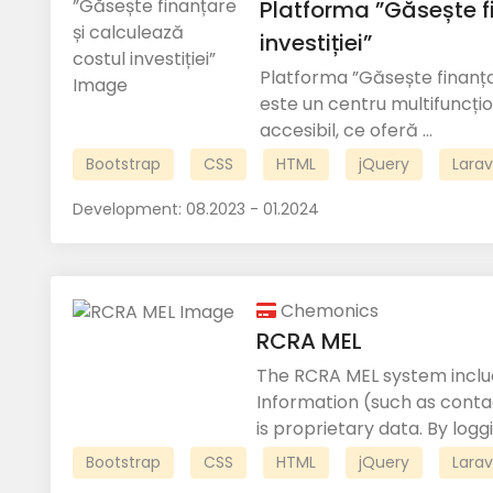
Platforma ”Găsește f
investiției”
Platforma ”Găsește finanțare
este un centru multifuncțio
accesibil, ce oferă ...
Bootstrap
CSS
HTML
jQuery
Larav
Development:
08.2023 - 01.2024
Chemonics
RCRA MEL
The RCRA MEL system includ
Information (such as contac
is proprietary data. By loggi
Bootstrap
CSS
HTML
jQuery
Larav