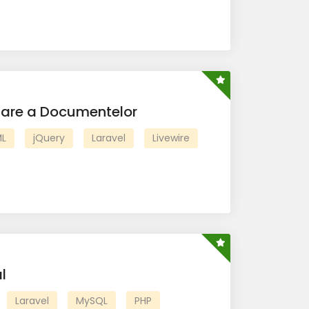
nare a Documentelor
L
jQuery
Laravel
Livewire
l
Laravel
MySQL
PHP