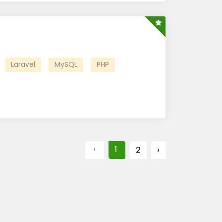
Laravel
MySQL
PHP
‹
1
2
›