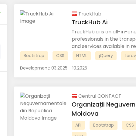
r
TruckHub
TruckHub Ai
TruckHub.ai is an all-in-on
professionals in the transp
and services available in re
Bootstrap
CSS
HTML
jQuery
Larav
Development:
03.2025 - 10.2025
Centrul CONTACT
Organizații Neguver
Moldova
API
Bootstrap
CSS