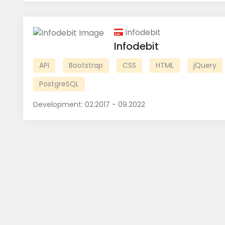
Infodebit
Infodebit
API
Bootstrap
CSS
HTML
jQuery
PostgreSQL
Development:
02.2017 - 09.2022