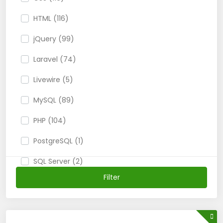
HTML (116)
jQuery (99)
Laravel (74)
Livewire (5)
MySQL (89)
PHP (104)
PostgreSQL (1)
SQL Server (2)
Filter