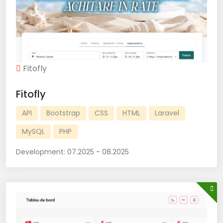
Fitofly
Fitofly
API
Bootstrap
CSS
HTML
Laravel
MySQL
PHP
Development:
07.2025 - 08.2025