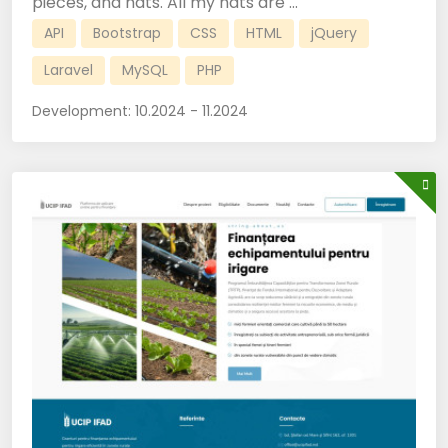
pieces, and hats. All my hats are ...
API
Bootstrap
CSS
HTML
jQuery
Laravel
MySQL
PHP
Development:
10.2024 - 11.2024