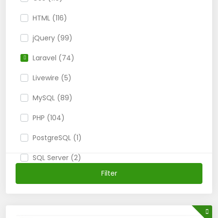
HTML (116)
jQuery (99)
Laravel (74)
Livewire (5)
MySQL (89)
PHP (104)
PostgreSQL (1)
SQL Server (2)
Filter