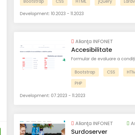
Bootstrap
CSS
HTML
jQuery
Larav
Development:
10.2023 - 11.2023
Alianţa INFONET
Accesibilitate
Formular de evaluare a condițiil
Bootstrap
CSS
HTM
PHP
Development:
07.2023 - 11.2023
Alianţa INFONET
As
Surdoserver