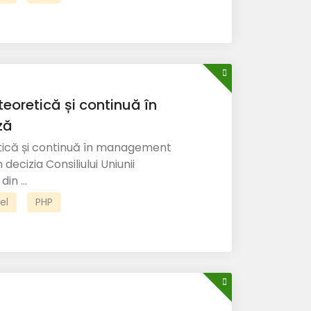
 teoretică și continuă în
ză
retică și continuă în management
n decizia Consiliului Uniunii
in ...
el
PHP