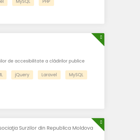
el
MySQL
PHP
or de accesibilitate a clădirilor publice
L
jQuery
Laravel
MySQL
ociaţia Surzilor din Republica Moldova