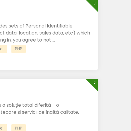
es sets of Personal Identifiable
t data, location, sales data, etc) which
ng in, you agree to not ...
el
PHP
o soluție total diferită - o
care și servicii de înaltă calitate,
el
PHP