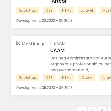
Artcor
Bootstrap
CSS
HTML
Laravel
MyS
Development:
02.2023 - 06.2023
UAAM
UAAM
Uniunea Administratorilor Auto
organizaţie profesională cu pers
neguvernamentală, ...
Bootstrap
CSS
HTML
jQuery
Larav
Development:
05.2023 - 06.2023