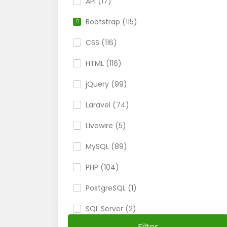
API (17)
Bootstrap (115)
CSS (116)
HTML (116)
jQuery (99)
Laravel (74)
Livewire (5)
MySQL (89)
PHP (104)
PostgreSQL (1)
SQL Server (2)
Filter