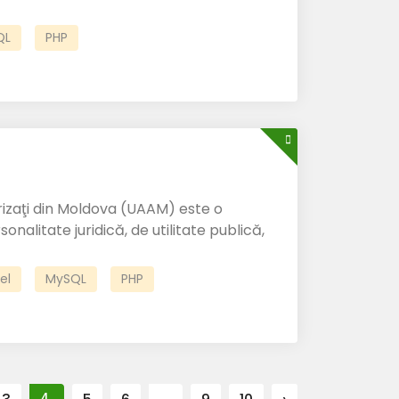
QL
PHP
rizaţi din Moldova (UAAM) este o
onalitate juridică, de utilitate publică,
el
MySQL
PHP
4
...