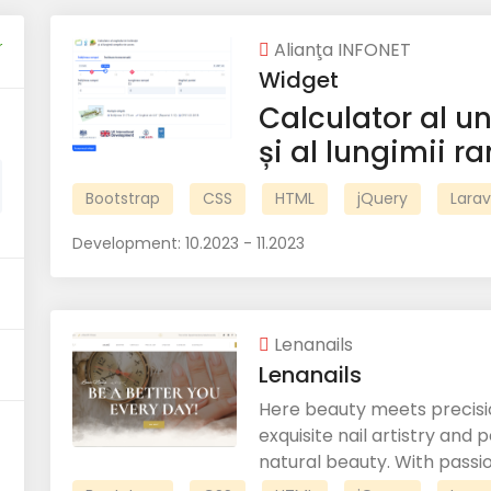
r
Alianţa INFONET
Widget
Calculator al un
și al lungimii 
Bootstrap
CSS
HTML
jQuery
Larav
Development:
10.2023 - 11.2023
Lenanails
Lenanails
Here beauty meets precisio
exquisite nail artistry and
natural beauty. With passion