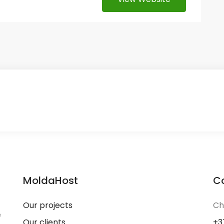
MoldaHost
C
Our projects
Ch
e
Our clients
+3