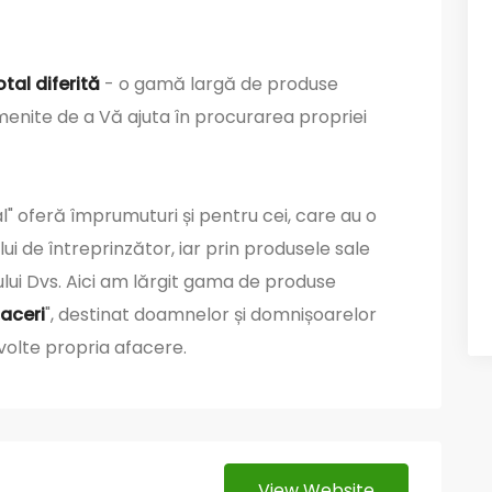
otal diferită
- o gamă largă de produse
, menite de a Vă ajuta în procurarea propriei
l" oferă împrumuturi și pentru cei, care au o
ui de întreprinzător, iar prin produsele sale
ului Dvs. Aici am lărgit gama de produse
faceri
", destinat doamnelor și domnișoarelor
volte propria afacere.
View Website