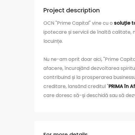
Project description
OCN "Prime Capital" vine cu o
soluție t
ipotecare și servicii de înaltă calitate
locuințe.
Nu ne-am oprit doar aici, "Prime Capita
afacere, încurajând dezvoltarea spiritul
contribuind și la prosperarea business
creditare, lansând creditul "
PRIMA în A
care doresc să-și deschidă sau să dez
For more details