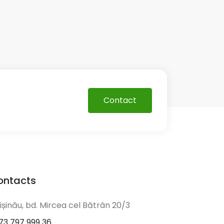
Contact
ontacts
ișinău, bd. Mircea cel Bătrân 20/3
73 797 999 36