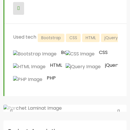
Used tech
Bootstrap
CSS
HTML
jQuery
P
Bootstrap
CSS
HTML
jQuery
PHP