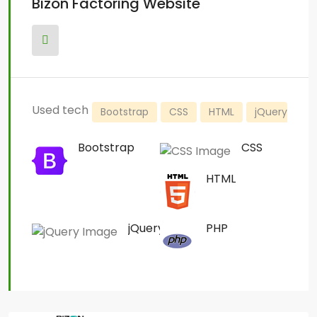
Bizon Factoring Website
Used tech
Bootstrap
CSS
HTML
jQuery
P
Bootstrap
CSS
HTML
jQuery
PHP