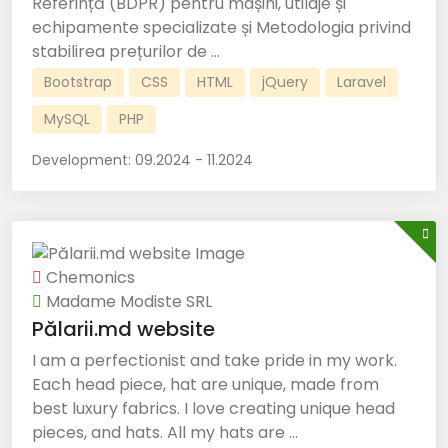
Referință (BDPR) pentru mașini, utilaje și
echipamente specializate și Metodologia privind
stabilirea prețurilor de ...
Bootstrap
CSS
HTML
jQuery
Laravel
MySQL
PHP
Development:
09.2024 - 11.2024
Chemonics
Madame Modiste SRL
Pălarii.md website
I am a perfectionist and take pride in my work.
Each head piece, hat are unique, made from
best luxury fabrics. I love creating unique head
pieces, and hats. All my hats are ...