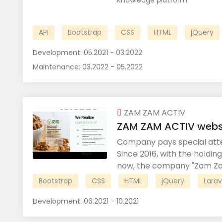
Knowledge platform
API
Bootstrap
CSS
HTML
jQuery
Development:
05.2021 - 03.2022
Maintenance:
03.2022 - 05.2022
ZAM ZAM ACTIV
ZAM ZAM ACTIV webs
Company pays special atten
Since 2016, with the holding
now, the company "Zam Zam
Bootstrap
CSS
HTML
jQuery
Larav
Development:
06.2021 - 10.2021