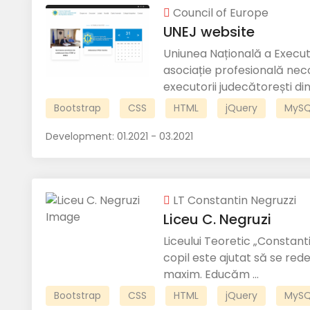
Council of Europe
UNEJ website
Uniunea Națională a Execut
asociație profesională nec
executorii judecătorești din
Bootstrap
CSS
HTML
jQuery
MySQ
Development:
01.2021 - 03.2021
LT Constantin Negruzzi
Liceu C. Negruzi
Liceului Teoretic „Constanti
copil este ajutat să se red
maxim. Educăm ...
Bootstrap
CSS
HTML
jQuery
MySQ