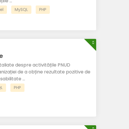
ile ...
el
MySQL
PHP
e
taliate despre activitățile PNUD
zației de a obține rezultate pozitive de
bilitate ...
L
PHP