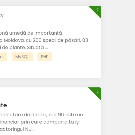
ty
 zonă umedă de importanță
a Moldova, cu 200 specii de păsări, 83
 de plante. Situată ...
el
MySQL
PHP
ite
colectare de datorii, nici NU este un
financiar prin care compania ta își
actoringul NU ...