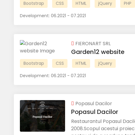
Bootstrap
CSS
HTML
jQuery
PHP
Development:
06.2021 - 07.2021
FIERONART SRL
Garden12 website
Bootstrap
CSS
HTML
jQuery
Development:
06.2021 - 07.2021
Popasul Dacilor
Popasul Dacilor
Restaurantul Popasul Dacilo
2008.Scopul acestui proiect