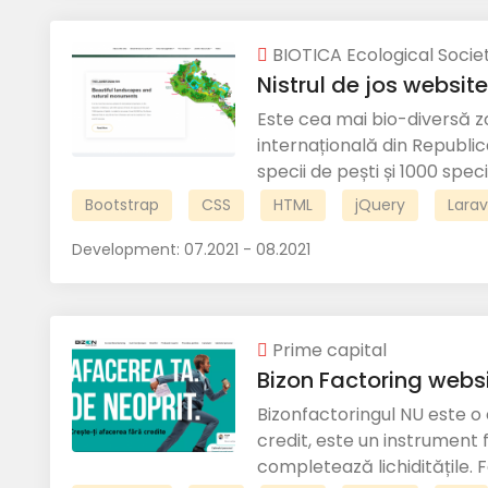
BIOTICA Ecological Socie
Nistrul de jos website
Este cea mai bio-diversă
internațională din Republic
specii de pești și 1000 specii
Bootstrap
CSS
HTML
jQuery
Larav
Development:
07.2021 - 08.2021
Prime capital
Bizon Factoring webs
Bizonfactoringul NU este o 
credit, este un instrument 
completează lichiditățile. F