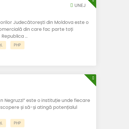
UNEJ
orilor Judecătorești din Moldova este o
omercială din care fac parte toți
 Republica ...
L
PHP
n Negruzzi” este o instituție unde fiecare
escopere și să-și atingă potențialul
L
PHP