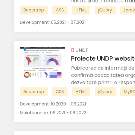
nostru și de a readuce tradiți
Bootstrap
CSS
HTML
jQuery
Larav
Development:
05.2021 - 07.2021
UNDP
Proiecte UNDP websit
Publicarea de informații de
confirmă capacitatea organi
dezvoltare printr-o responsa
Bootstrap
CSS
HTML
jQuery
MySQ
Development:
10.2020 - 06.2021
Maintenance:
06.2021 - 06.2022